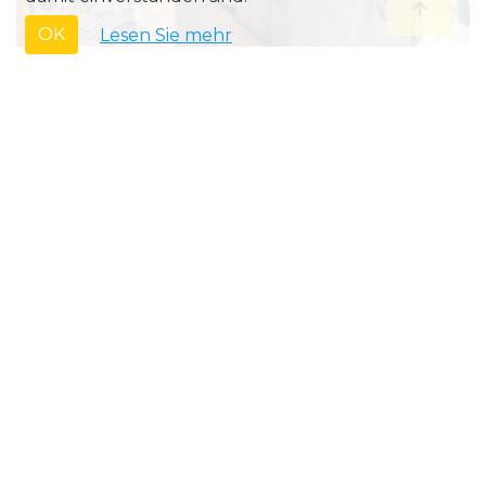
OK
Lesen Sie mehr
Verkauf • Apartment
VICTORY - 03.05
€ 169 000
›