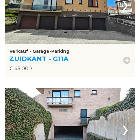
›
Verkauf • Garage-Parking
ZUIDKANT - G11A
€ 45 000
›