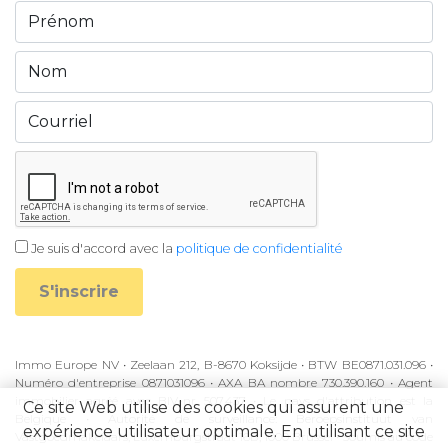
Je suis d'accord avec la
politique de confidentialité
S'inscrire
Immo Europe NV • Zeelaan 212, B-8670 Koksijde • BTW BE0871.031.096 •
Numéro d'entreprise 0871031096 • AXA BA nombre 730.390.160 • Agent
immobilier agréé avec BIV-nr 507.437 • Le pays d'attribution est la
Ce site Web utilise des cookies qui assurent une
Belgique • Autorité de surveillance: Beroepsinstituut van
expérience utilisateur optimale. En utilisant ce site
Vastgoedmakelaars, Luxemburgstraat 16B, 1000 Brussel • Soumis au code