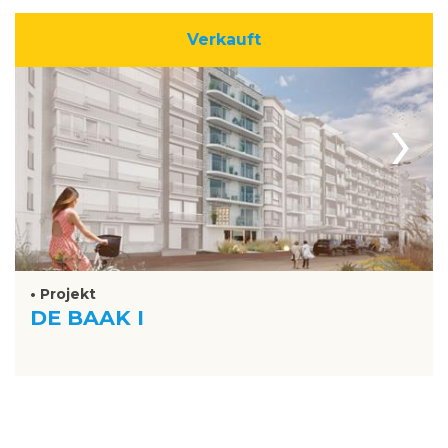
Verkauft
›
• Projekt
DE BAAK I