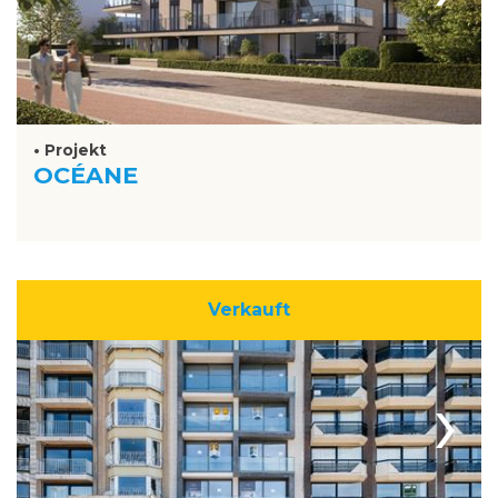
• Projekt
OCÉANE
Verkauft
›