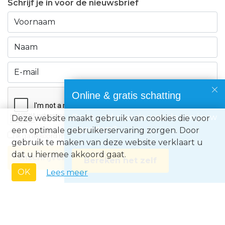
Schrijf je in voor de nieuwsbrief
Online & gratis schatting
Benieuwd naar de waarde van jouw
Deze website maakt gebruik van cookies die voor
eigendom?
een optimale gebruikerservaring zorgen. Door
Ik ga akkoord met de
privacyvoorwaarden
gebruik te maken van deze website verklaart u
dat u hiermee akkoord gaat.
Inschrijven
Bereken het zelf
OK
Lees meer
Immo Europe NV • Zeelaan 212, B-8670 Koksijde • BTW BE0871.031.096 •
Ondernemingsnummer 0871031096 • AXA BA nummer 730.390.160 •
Erkend Vastgoedmakelaar met BIV-nr 507.437• Land van toekenning is
België • Toezichthoudende autoriteit: Beroepsinstituut van