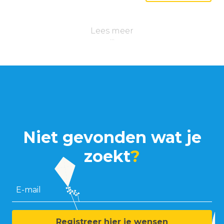
Lees meer
Niet gevonden wat je
zoekt
?
E-mail
Registreer hier je wensen