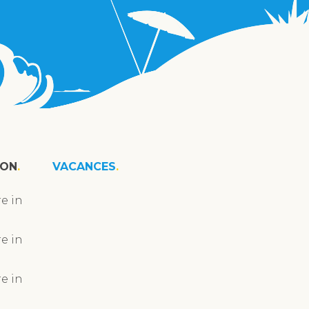
ION
VACANCES
e in
e in
e in