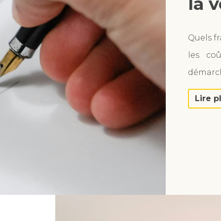
la 
Quels fr
les coû
démarch
Lire p