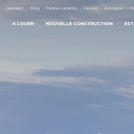
c
Vendre?
Blog
Postes vacants
Favoris
À propos
C
E
A LOUER
NOUVELLE CONSTRUCTION
EST