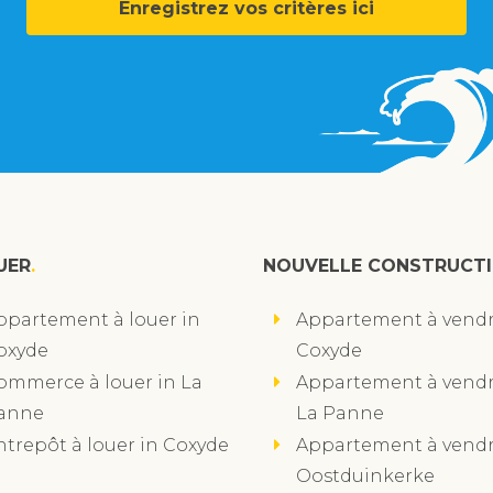
Enregistrez vos critères ici
UER
NOUVELLE CONSTRUCT
ppartement à louer in
Appartement à vendr
oxyde
Coxyde
ommerce à louer in La
Appartement à vendr
anne
La Panne
ntrepôt à louer in Coxyde
Appartement à vendr
Oostduinkerke