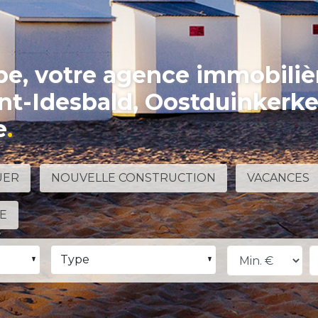
e, votre agence immobiliè
int-Idesbald, Oostduinkerk
e
UER
NOUVELLE CONSTRUCTION
VACANCES
NE
Type