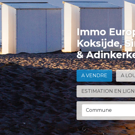
Immo Europ
Koksijde, S
& Adinkerk
A VENDRE
A LO
ESTIMATION EN LIG
Commune