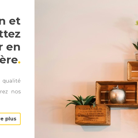
n et
ttez
r en
ère
qualité
rez nos
re plus