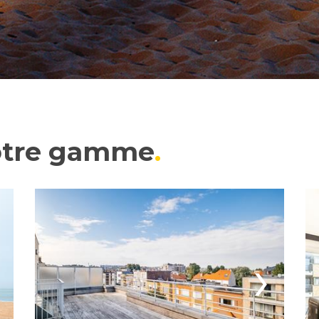
otre gamme
›