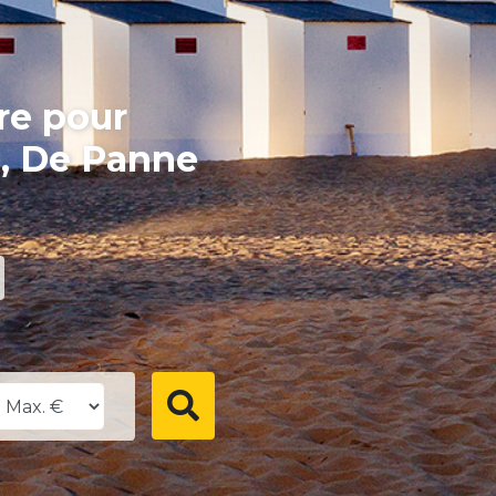
re pour
e, De Panne