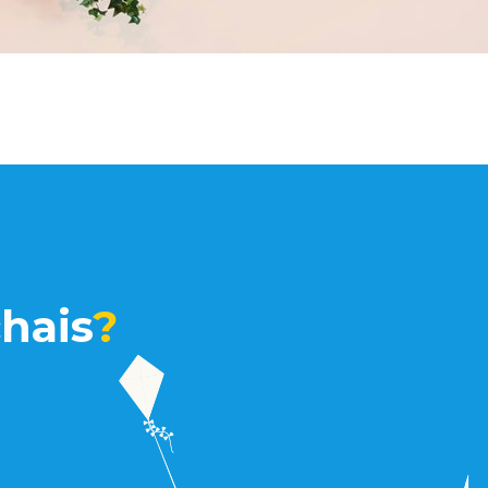
hais
?