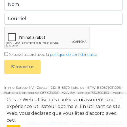
Je suis d'accord avec la
politique de confidentialité
S'inscrire
Immo Europe NV • Zeelaan 212, B-8670 Koksijde • BTW BE0871.031.096 •
Numéro d'entreprise 0871031096 • AXA BA nombre 730.390.160 • Agent
immobilier agréé avec BIV-nr 507.437 • Le pays d'attribution est la
Ce site Web utilise des cookies qui assurent une
Belgique • Autorité de surveillance: Beroepsinstituut van
expérience utilisateur optimale. En utilisant ce site
Vastgoedmakelaars, Luxemburgstraat 16B, 1000 Brussel • Soumis au code
Web, vous déclarez que vous êtes d'accord avec
d'éthique BIV • KB à partir du 27 septembre 2006
ceci.
Politique de confidentialité
Politique en matière de cookies