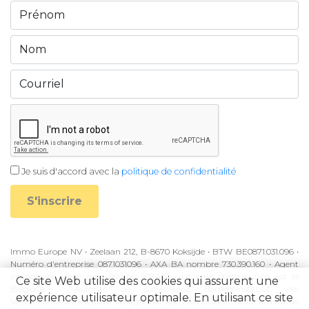
Je suis d'accord avec la
politique de confidentialité
S'inscrire
Immo Europe NV • Zeelaan 212, B-8670 Koksijde • BTW BE0871.031.096 •
Numéro d'entreprise 0871031096 • AXA BA nombre 730.390.160 • Agent
immobilier agréé avec BIV-nr 507.437 • Le pays d'attribution est la
Ce site Web utilise des cookies qui assurent une
Belgique • Autorité de surveillance: Beroepsinstituut van
expérience utilisateur optimale. En utilisant ce site
Vastgoedmakelaars, Luxemburgstraat 16B, 1000 Brussel • Soumis au code