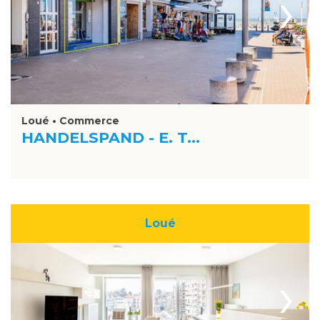
›
Loué • Commerce
HANDELSPAND - E. T...
Loué
›