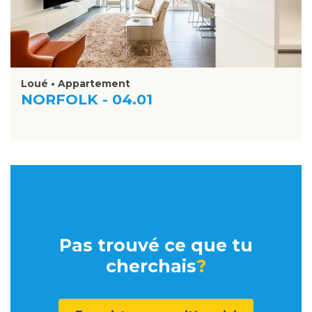
Loué • Appartement
NORFOLK - 04.01
Pas trouvé ce que tu
cherchais
?