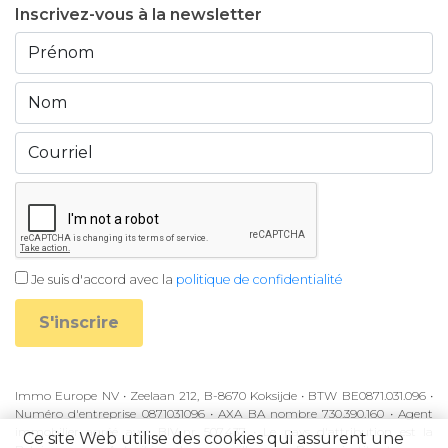
Inscrivez-vous à la newsletter
Je suis d'accord avec la
politique de confidentialité
S'inscrire
Immo Europe NV • Zeelaan 212, B-8670 Koksijde • BTW BE0871.031.096 •
Numéro d'entreprise 0871031096 • AXA BA nombre 730.390.160 • Agent
immobilier agréé avec BIV-nr 507.437 • Le pays d'attribution est la
Ce site Web utilise des cookies qui assurent une