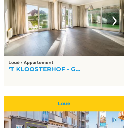
›
Loué • Appartement
'T KLOOSTERHOF - G...
Loué