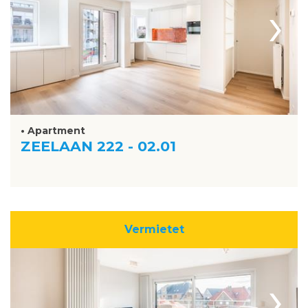
›
• Apartment
ZEELAAN 222 - 02.01
Vermietet
›