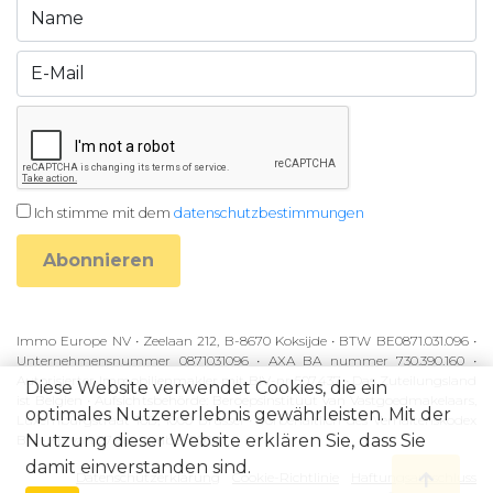
Ich stimme mit dem
datenschutzbestimmungen
Abonnieren
Immo Europe NV • Zeelaan 212, B-8670 Koksijde • BTW BE0871.031.096 •
Unternehmensnummer 0871031096 • AXA BA nummer 730.390.160 •
Autorisierter Immobilienmakler mit BIV-nr 507.437 • Das Zuteilungsland
Diese Website verwendet Cookies, die ein
ist Belgien • Aufsichtsbehörde: Beroepsinstituut van Vastgoedmakelaars,
optimales Nutzererlebnis gewährleisten. Mit der
Luxemburgstraat 16B, 1000 Brussel • Vorbehaltlich des Verhaltenskodex
Nutzung dieser Website erklären Sie, dass Sie
BIV • KB van 27 September 2006
damit einverstanden sind.
Datenschutzerklärung
Cookie-Richtlinie
Haftungsausschluss