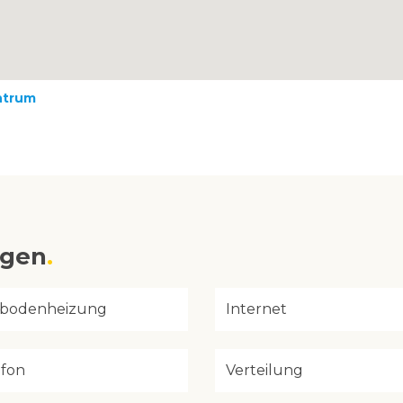
ntrum
ngen
bodenheizung
Internet
efon
Verteilung