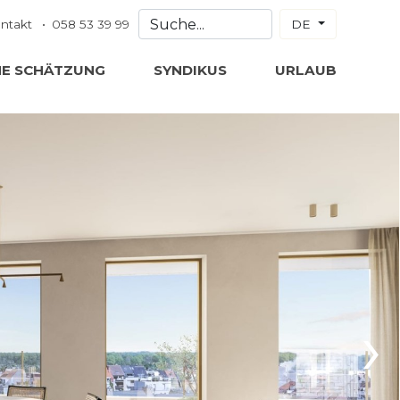
ntakt
058 53 39 99
DE
NE SCHÄTZUNG
SYNDIKUS
URLAUB
›