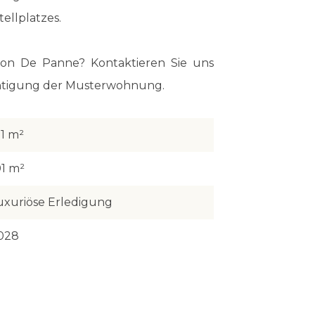
ellplatzes.
on De Panne? Kontaktieren Sie uns
ichtigung der Musterwohnung.
21 m²
01 m²
uxuriöse Erledigung
028