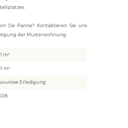
ellplatzes.
on De Panne? Kontaktieren Sie uns
ichtigung der Musterwohnung.
21 m²
01 m²
uxuriöse Erledigung
028