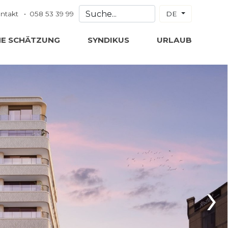
ntakt
058 53 39 99
DE
NE SCHÄTZUNG
SYNDIKUS
URLAUB
›