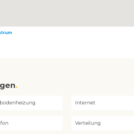
ntrum
ngen
bodenheizung
Internet
efon
Verteilung