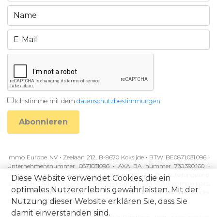
Ich stimme mit dem
datenschutzbestimmungen
Abonnieren
Immo Europe NV • Zeelaan 212, B-8670 Koksijde • BTW BE0871.031.096 •
Unternehmensnummer 0871031096 • AXA BA nummer 730.390.160 •
Autorisierter Immobilienmakler mit BIV-nr 507.437 • Das Zuteilungsland
Diese Website verwendet Cookies, die ein
ist Belgien • Aufsichtsbehörde: Beroepsinstituut van Vastgoedmakelaars,
optimales Nutzererlebnis gewährleisten. Mit der
Luxemburgstraat 16B, 1000 Brussel • Vorbehaltlich des Verhaltenskodex
Nutzung dieser Website erklären Sie, dass Sie
BIV • KB van 27 September 2006
damit einverstanden sind.