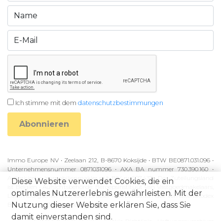
Ich stimme mit dem
datenschutzbestimmungen
Abonnieren
Immo Europe NV • Zeelaan 212, B-8670 Koksijde • BTW BE0871.031.096 •
Unternehmensnummer 0871031096 • AXA BA nummer 730.390.160 •
Autorisierter Immobilienmakler mit BIV-nr 507.437 • Das Zuteilungsland
Diese Website verwendet Cookies, die ein
ist Belgien • Aufsichtsbehörde: Beroepsinstituut van Vastgoedmakelaars,
optimales Nutzererlebnis gewährleisten. Mit der
Luxemburgstraat 16B, 1000 Brussel • Vorbehaltlich des Verhaltenskodex
Nutzung dieser Website erklären Sie, dass Sie
BIV • KB van 27 September 2006
damit einverstanden sind.