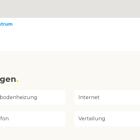
ntrum
ngen
bodenheizung
Internet
efon
Verteilung