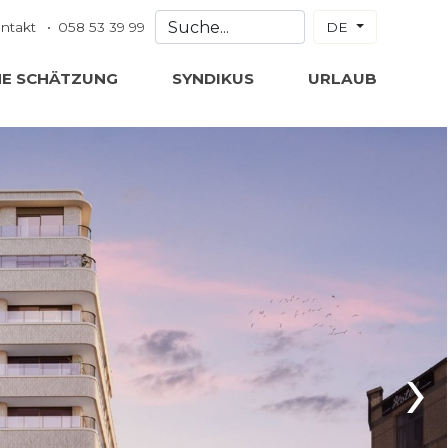
ntakt
058 53 39 99
DE
NE SCHÄTZUNG
SYNDIKUS
URLAUB
›