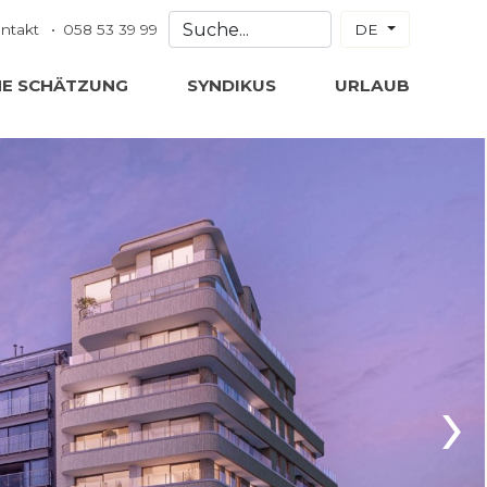
ntakt
058 53 39 99
DE
NE SCHÄTZUNG
SYNDIKUS
URLAUB
›