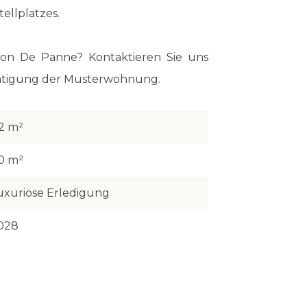
ellplatzes.
on De Panne? Kontaktieren Sie uns
ichtigung der Musterwohnung.
12 m²
0 m²
uxuriöse Erledigung
028