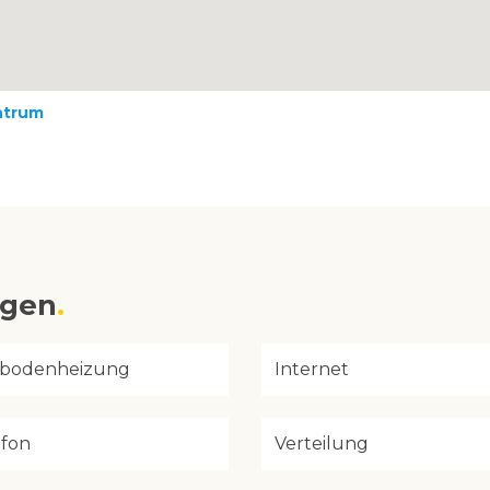
ntrum
ngen
bodenheizung
Internet
efon
Verteilung