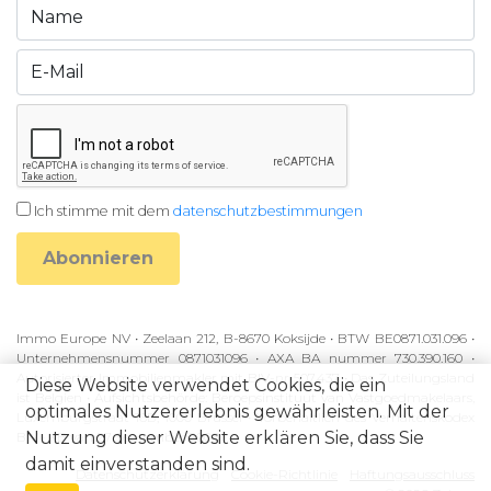
Ich stimme mit dem
datenschutzbestimmungen
Abonnieren
Immo Europe NV • Zeelaan 212, B-8670 Koksijde • BTW BE0871.031.096 •
Unternehmensnummer 0871031096 • AXA BA nummer 730.390.160 •
Autorisierter Immobilienmakler mit BIV-nr 507.437 • Das Zuteilungsland
Diese Website verwendet Cookies, die ein
ist Belgien • Aufsichtsbehörde: Beroepsinstituut van Vastgoedmakelaars,
optimales Nutzererlebnis gewährleisten. Mit der
Luxemburgstraat 16B, 1000 Brussel • Vorbehaltlich des Verhaltenskodex
Nutzung dieser Website erklären Sie, dass Sie
BIV • KB van 27 September 2006
damit einverstanden sind.
Datenschutzerklärung
Cookie-Richtlinie
Haftungsausschluss