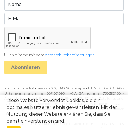
Ich stimme mit dem
datenschutzbestimmungen
Abonnieren
Immo Europe NV • Zeelaan 212, B-8670 Koksijde • BTW BE0871.031.096 •
Unternehmensnummer 0871031096 • AXA BA nummer 730.390.160 •
Autorisierter Immobilienmakler mit BIV-nr 507.437 • Das Zuteilungsland
Diese Website verwendet Cookies, die ein
ist Belgien • Aufsichtsbehörde: Beroepsinstituut van Vastgoedmakelaars,
optimales Nutzererlebnis gewährleisten. Mit der
Luxemburgstraat 16B, 1000 Brussel • Vorbehaltlich des Verhaltenskodex
Nutzung dieser Website erklären Sie, dass Sie
BIV • KB van 27 September 2006
damit einverstanden sind.
Datenschutzerklärung
Cookie-Richtlinie
Haftungsausschluss