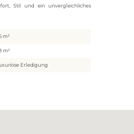
rt, Stil und ein unvergleichliches
6 m²
8 m²
uxuriöse Erledigung