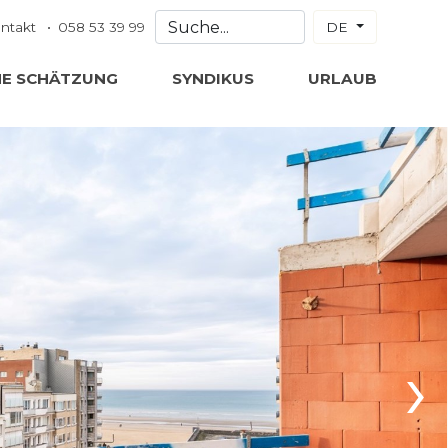
ntakt
058 53 39 99
DE
NE SCHÄTZUNG
SYNDIKUS
URLAUB
›