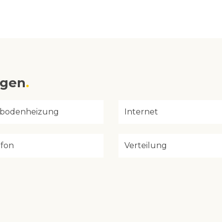
ngen
bodenheizung
Internet
efon
Verteilung