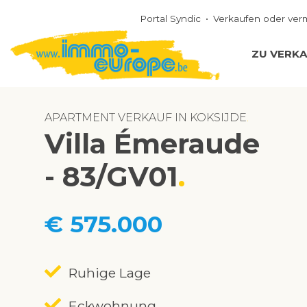
Portal Syndic
Verkaufen oder ver
ZU VERK
APARTMENT VERKAUF IN KOKSIJDE
Villa Émeraude
- 83/GV01
€ 575.000
Ruhige Lage
Eckwohnung