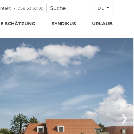
ntakt
058 53 39 99
DE
NE SCHÄTZUNG
SYNDIKUS
URLAUB
›