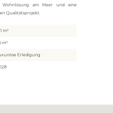
ble Wohnlösung am Meer und eine
en Qualitätsprojekt.
21 m²
6 m²
uxuriöse Erledigung
028