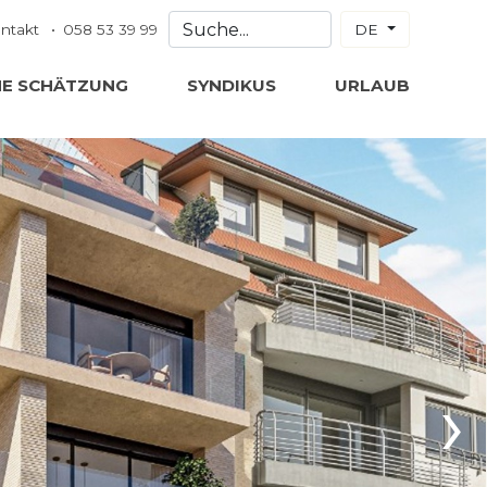
ntakt
058 53 39 99
DE
NE SCHÄTZUNG
SYNDIKUS
URLAUB
›