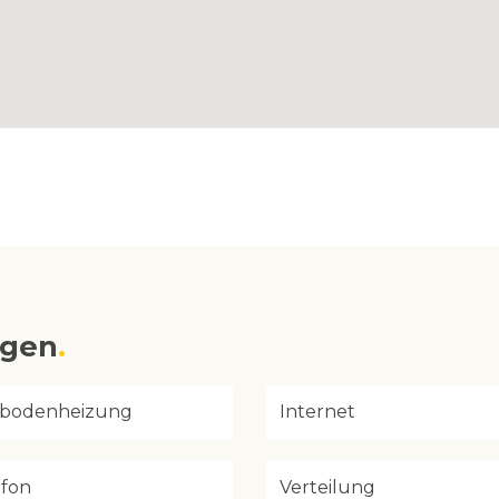
ngen
bodenheizung
Internet
efon
Verteilung