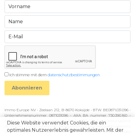
Ich stimme mit dem
datenschutzbestimmungen
Abonnieren
Immo Europe NV • Zeelaan 212, B-8670 Koksijde • BTW BE0871.031.096 •
Unternehmensnummer 0871031096 • AXA BA nummer 730.390.160 •
Autorisierter Immobilienmakler mit BIV-nr 507.437 • Das Zuteilungsland
Diese Website verwendet Cookies, die ein
ist Belgien • Aufsichtsbehörde: Beroepsinstituut van Vastgoedmakelaars,
optimales Nutzererlebnis gewährleisten. Mit der
Luxemburgstraat 16B, 1000 Brussel • Vorbehaltlich des Verhaltenskodex