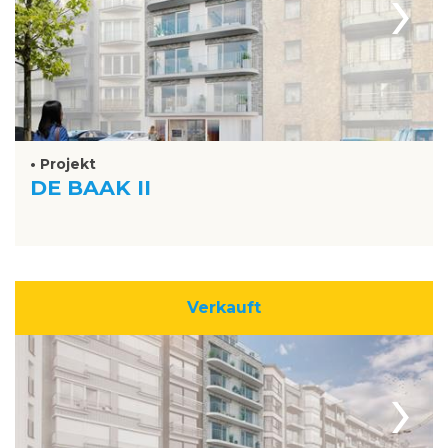
›
• Projekt
DE BAAK II
Verkauft
›