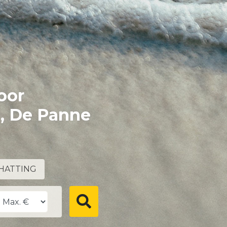
oor
e, De Panne
HATTING