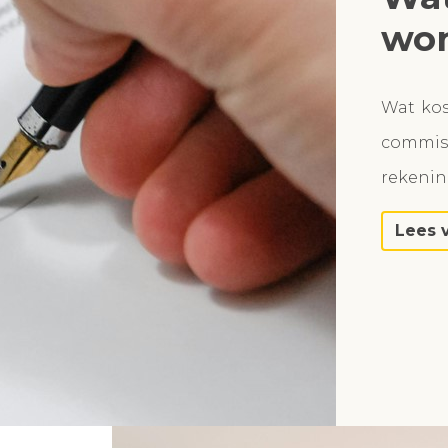
won
Wat ko
commiss
rekeni
Lees 