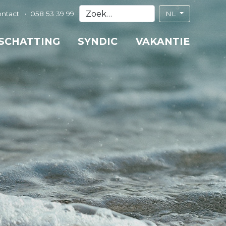
ontact
058 53 39 99
NL
 SCHATTING
SYNDIC
VAKANTIE