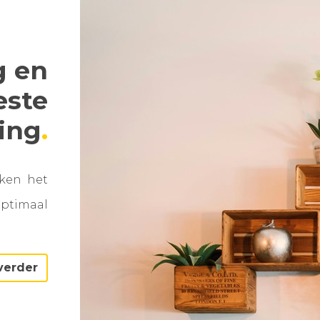
g en
este
ning
aken het
optimaal
verder