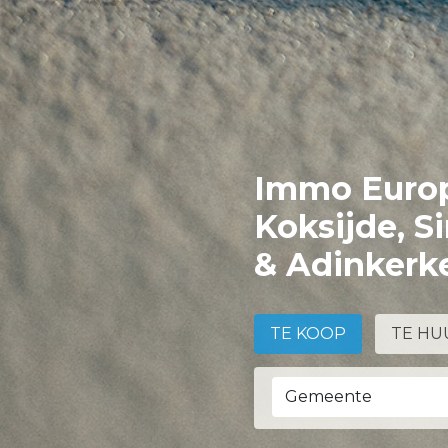
Immo Europ
Koksijde, S
& Adinkerk
TE KOOP
TE HU
Gemeente