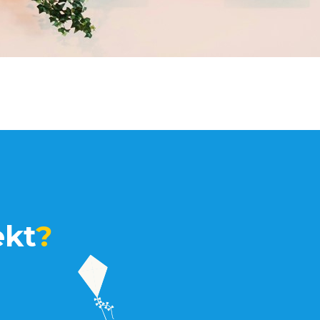
ekt
?