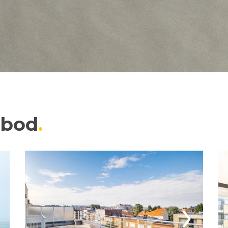
nbod
›