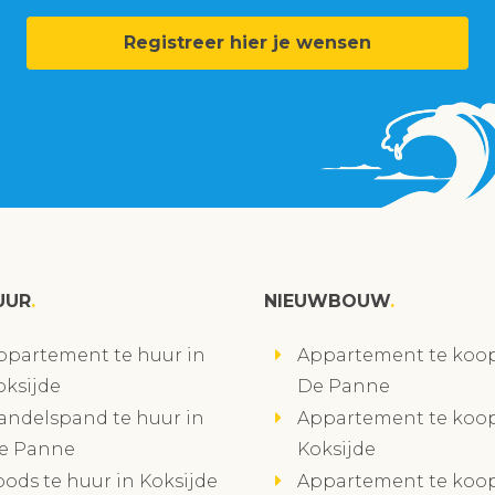
Registreer hier je wensen
UUR
NIEUWBOUW
ppartement te huur in
Appartement te koop
oksijde
De Panne
andelspand te huur in
Appartement te koop
e Panne
Koksijde
oods te huur in Koksijde
Appartement te koop