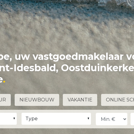
e, uw vastgoedmakelaar v
int-Idesbald, Oostduinkerk
e
UR
NIEUWBOUW
VAKANTIE
ONLINE SC
Type