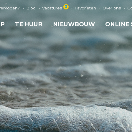
3
Verkopen?
Blog
Vacatures
Favorieten
Over ons
C
OP
TE HUUR
NIEUWBOUW
ONLINE