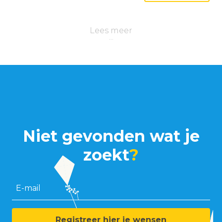
Lees meer
Niet gevonden wat je
zoekt
?
E-mail
Registreer hier je wensen