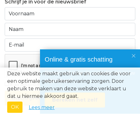
Schrijf je in voor de nieuwsbrief
Online & gratis schatting
Benieuwd naar de waarde van jouw
Deze website maakt gebruik van cookies die voor
eigendom?
een optimale gebruikerservaring zorgen. Door
Ik ga akkoord met de
privacyvoorwaarden
gebruik te maken van deze website verklaart u
dat u hiermee akkoord gaat.
Inschrijven
Bereken het zelf
OK
Lees meer
Immo Europe NV • Zeelaan 212, B-8670 Koksijde • BTW BE0871.031.096 •
Ondernemingsnummer 0871031096 • AXA BA nummer 730.390.160 •
Erkend Vastgoedmakelaar met BIV-nr 507.437• Land van toekenning is
België • Toezichthoudende autoriteit: Beroepsinstituut van