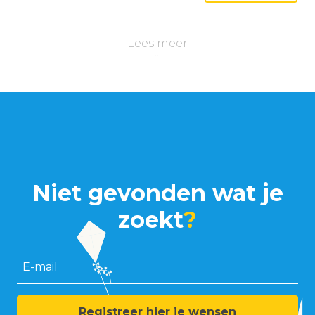
Lees meer
Niet gevonden wat je
zoekt
?
E-mail
Registreer hier je wensen