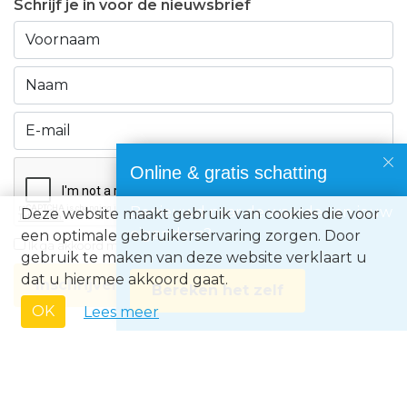
Schrijf je in voor de nieuwsbrief
Online & gratis schatting
Benieuwd naar de waarde van jouw
Deze website maakt gebruik van cookies die voor
eigendom?
een optimale gebruikerservaring zorgen. Door
Ik ga akkoord met de
privacyvoorwaarden
gebruik te maken van deze website verklaart u
dat u hiermee akkoord gaat.
Inschrijven
Bereken het zelf
OK
Lees meer
Immo Europe NV • Zeelaan 212, B-8670 Koksijde • BTW BE0871.031.096 •
Ondernemingsnummer 0871031096 • AXA BA nummer 730.390.160 •
Erkend Vastgoedmakelaar met BIV-nr 507.437• Land van toekenning is
België • Toezichthoudende autoriteit: Beroepsinstituut van