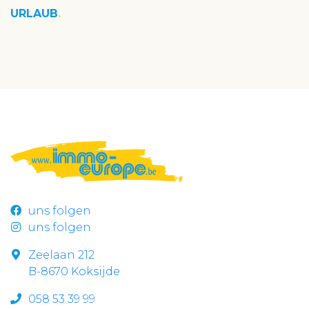
URLAUB
uns folgen
uns folgen
Zeelaan 212
B-8670 Koksijde
058 53 39 99