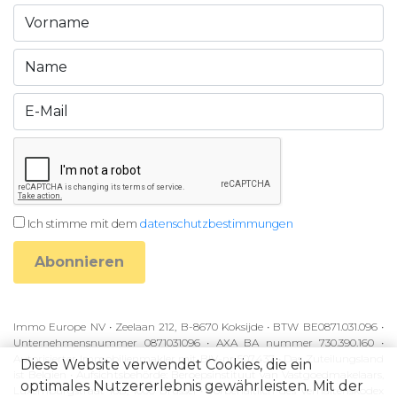
Ich stimme mit dem
datenschutzbestimmungen
Abonnieren
Immo Europe NV • Zeelaan 212, B-8670 Koksijde • BTW BE0871.031.096 •
Unternehmensnummer 0871031096 • AXA BA nummer 730.390.160 •
Autorisierter Immobilienmakler mit BIV-nr 507.437 • Das Zuteilungsland
Diese Website verwendet Cookies, die ein
ist Belgien • Aufsichtsbehörde: Beroepsinstituut van Vastgoedmakelaars,
optimales Nutzererlebnis gewährleisten. Mit der
Luxemburgstraat 16B, 1000 Brussel • Vorbehaltlich des Verhaltenskodex