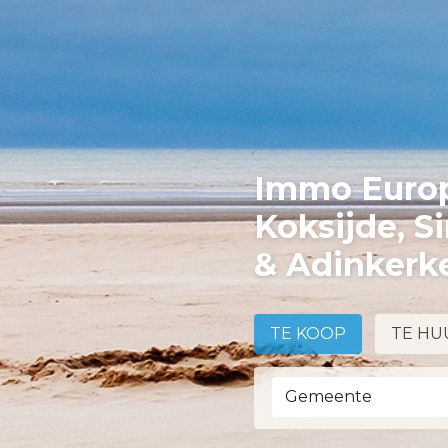
Immo Europ
Koksijde, S
& Adinkerk
TE KOOP
TE HU
Gemeente