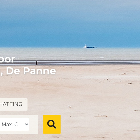
oor
e, De Panne
HATTING