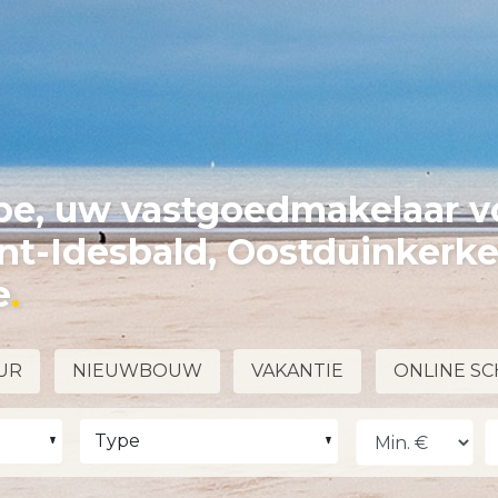
e, uw vastgoedmakelaar v
int-Idesbald, Oostduinkerk
e
UR
NIEUWBOUW
VAKANTIE
ONLINE SC
Type