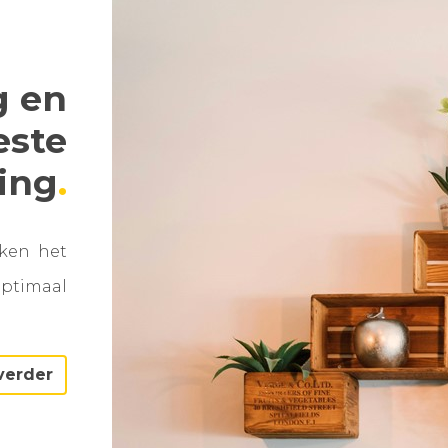
g en
este
ning
aken het
optimaal
verder