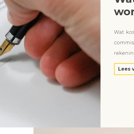
won
Wat ko
commiss
rekeni
Lees 