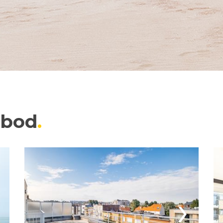
nbod
›