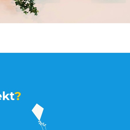
ekt
?