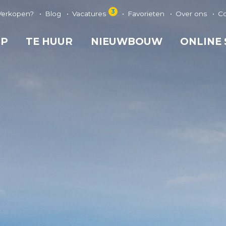
3
Verkopen?
Blog
Vacatures
Favorieten
Over ons
C
OP
TE HUUR
NIEUWBOUW
ONLINE