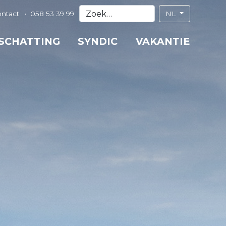
ontact
058 53 39 99
NL
 SCHATTING
SYNDIC
VAKANTIE