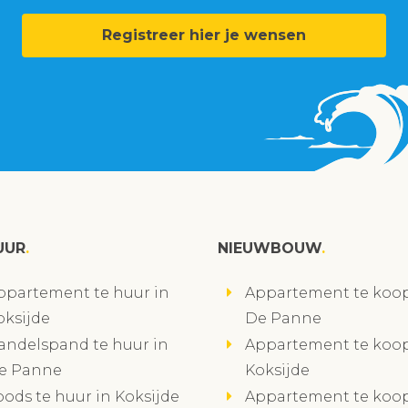
Registreer hier je wensen
UUR
NIEUWBOUW
ppartement te huur in
Appartement te koop
oksijde
De Panne
andelspand te huur in
Appartement te koop
e Panne
Koksijde
oods te huur in Koksijde
Appartement te koop