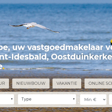
e, uw vastgoedmakelaar v
int-Idesbald, Oostduinkerk
e
UR
NIEUWBOUW
VAKANTIE
ONLINE SC
Type