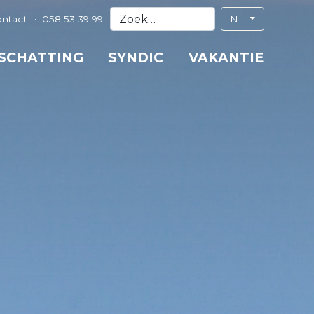
ontact
058 53 39 99
NL
 SCHATTING
SYNDIC
VAKANTIE