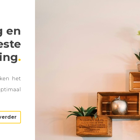
g en
este
ning
aken het
optimaal
verder