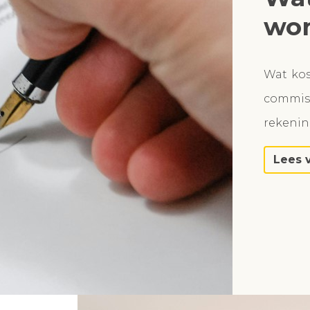
won
Wat ko
commiss
rekeni
Lees 