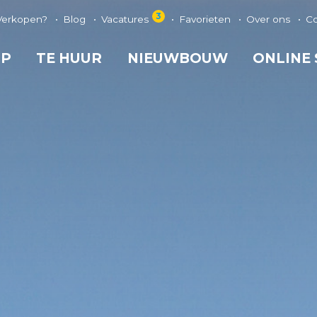
3
Verkopen?
Blog
Vacatures
Favorieten
Over ons
C
OP
TE HUUR
NIEUWBOUW
ONLINE