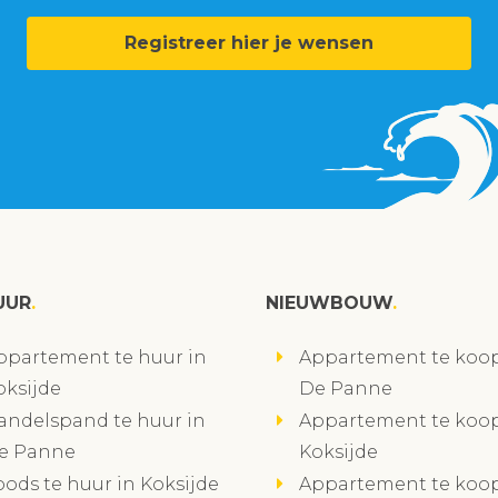
Registreer hier je wensen
UUR
NIEUWBOUW
ppartement te huur in
Appartement te koop
oksijde
De Panne
andelspand te huur in
Appartement te koop
e Panne
Koksijde
oods te huur in Koksijde
Appartement te koop