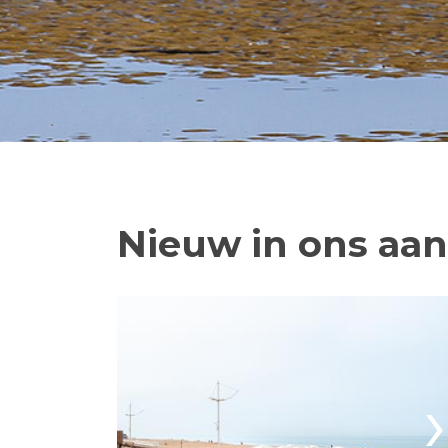
Nieuw in ons aa
›