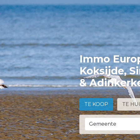
Immo Europ
Koksijde, S
& Adinkerk
TE KOOP
TE HU
Gemeente