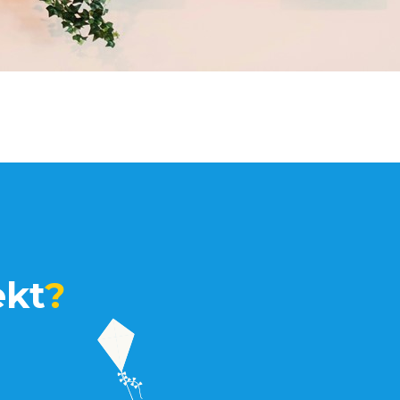
ekt
?