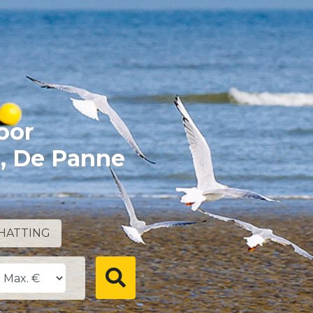
oor
e, De Panne
HATTING