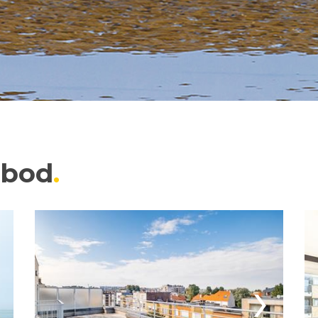
nbod
›