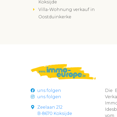
Koksijde
Villa-Wohnung verkauf in
Oostduinkerke
uns folgen
Die 
uns folgen
Ver
Immob
Zeelaan 212
Idesb
B-8670 Koksijde
vom 