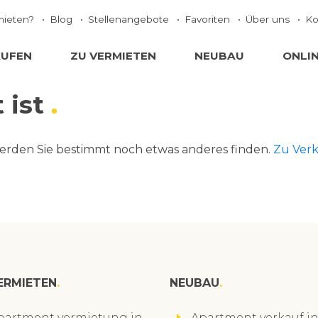
mieten?
Blog
Stellenangebote
Favoriten
Über uns
Ko
AUFEN
ZU VERMIETEN
NEUBAU
ONLI
 ist
erden Sie bestimmt noch etwas anderes finden.
Zu Ver
ERMIETEN
NEUBAU
partment vermietung in
Apartment verkauf i