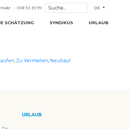
ntakt
058 53 39 99
DE
NE SCHÄTZUNG
SYNDIKUS
URLAUB
kaufen
,
Zu Vermieten
,
Neubau
!
URLAUB
n De