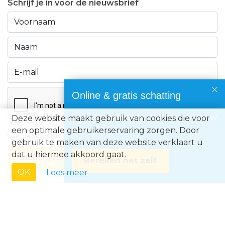
Schrijf je in voor de nieuwsbrief
Online & gratis schatting
Benieuwd naar de waarde van jouw
Deze website maakt gebruik van cookies die voor
eigendom?
een optimale gebruikerservaring zorgen. Door
Ik ga akkoord met de
privacyvoorwaarden
gebruik te maken van deze website verklaart u
dat u hiermee akkoord gaat.
Inschrijven
Bereken het zelf
OK
Lees meer
Immo Europe NV • Zeelaan 212, B-8670 Koksijde • BTW BE0871.031.096 •
Ondernemingsnummer 0871031096 • AXA BA nummer 730.390.160 •
Erkend Vastgoedmakelaar met BIV-nr 507.437• Land van toekenning is
België • Toezichthoudende autoriteit: Beroepsinstituut van