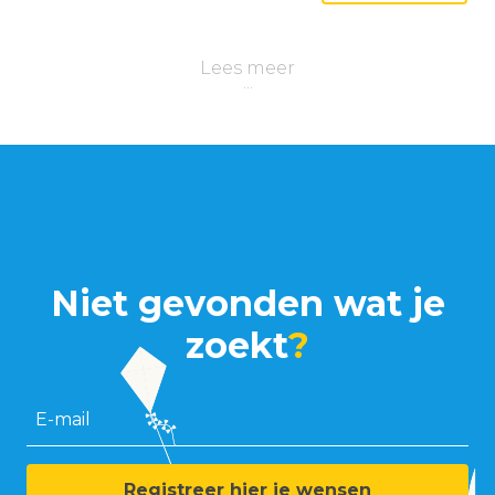
Lees meer
Niet gevonden wat je
zoekt
?
E-mail
Registreer hier je wensen