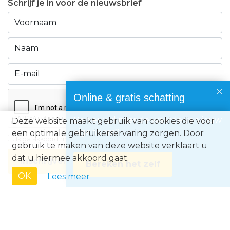
Schrijf je in voor de nieuwsbrief
Online & gratis schatting
Benieuwd naar de waarde van jouw
Deze website maakt gebruik van cookies die voor
eigendom?
een optimale gebruikerservaring zorgen. Door
Ik ga akkoord met de
privacyvoorwaarden
gebruik te maken van deze website verklaart u
dat u hiermee akkoord gaat.
Inschrijven
Bereken het zelf
OK
Lees meer
Immo Europe NV • Zeelaan 212, B-8670 Koksijde • BTW BE0871.031.096 •
Ondernemingsnummer 0871031096 • AXA BA nummer 730.390.160 •
Erkend Vastgoedmakelaar met BIV-nr 507.437• Land van toekenning is
België • Toezichthoudende autoriteit: Beroepsinstituut van