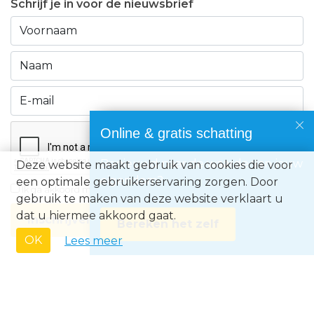
Schrijf je in voor de nieuwsbrief
Online & gratis schatting
Benieuwd naar de waarde van jouw
Deze website maakt gebruik van cookies die voor
eigendom?
een optimale gebruikerservaring zorgen. Door
Ik ga akkoord met de
privacyvoorwaarden
gebruik te maken van deze website verklaart u
dat u hiermee akkoord gaat.
Inschrijven
Bereken het zelf
OK
Lees meer
Immo Europe NV • Zeelaan 212, B-8670 Koksijde • BTW BE0871.031.096 •
Ondernemingsnummer 0871031096 • AXA BA nummer 730.390.160 •
Erkend Vastgoedmakelaar met BIV-nr 507.437• Land van toekenning is
België • Toezichthoudende autoriteit: Beroepsinstituut van