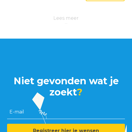
Lees meer
Niet gevonden wat je
zoekt
?
E-mail
Registreer hier je wensen