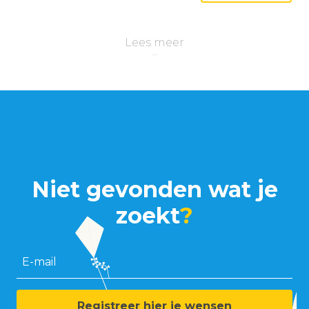
Lees meer
Niet gevonden wat je
zoekt
?
E-mail
Registreer hier je wensen