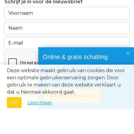
Schrijf je in voor de nieuwsbrief
Online & gratis schatting
Benieuwd naar de waarde van jouw
Deze website maakt gebruik van cookies die voor
eigendom?
een optimale gebruikerservaring zorgen. Door
Ik ga akkoord met de
privacyvoorwaarden
gebruik te maken van deze website verklaart u
dat u hiermee akkoord gaat.
Inschrijven
Bereken het zelf
OK
Lees meer
Immo Europe NV • Zeelaan 212, B-8670 Koksijde • BTW BE0871.031.096 •
Ondernemingsnummer 0871031096 • AXA BA nummer 730.390.160 •
Erkend Vastgoedmakelaar met BIV-nr 507.437• Land van toekenning is
België • Toezichthoudende autoriteit: Beroepsinstituut van