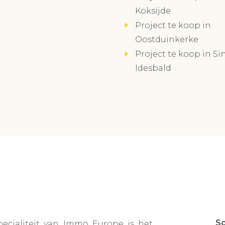
Koksijde
Project te koop in
Oostduinkerke
Project te koop in Sin
Idesbald
Sc
pecialiteit van Immo Europe is het