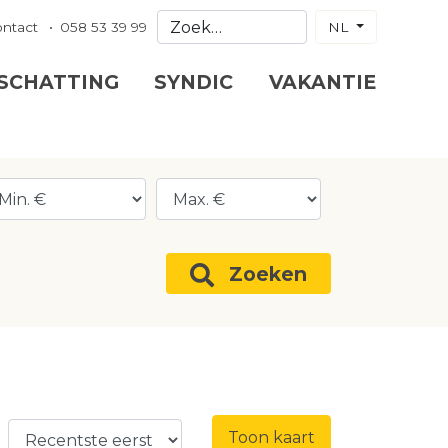
ontact
058 53 39 99
NL
 SCHATTING
SYNDIC
VAKANTIE
Zoeken
Toon kaart