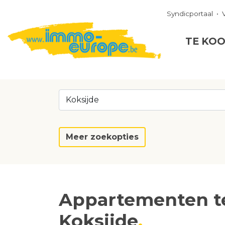
Syndicportaal
TE KO
Koksijde
Meer zoekopties
Appartementen te
Koksijde