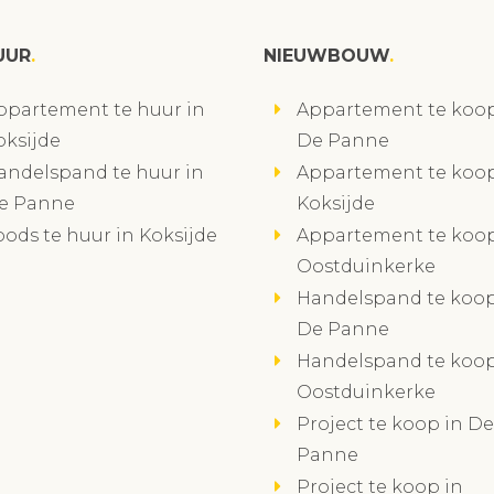
UUR
NIEUWBOUW
ppartement te huur in
Appartement te koop
oksijde
De Panne
andelspand te huur in
Appartement te koop
e Panne
Koksijde
oods te huur in Koksijde
Appartement te koop
Oostduinkerke
Handelspand te koop
De Panne
Handelspand te koop
Oostduinkerke
Project te koop in De
Panne
Project te koop in