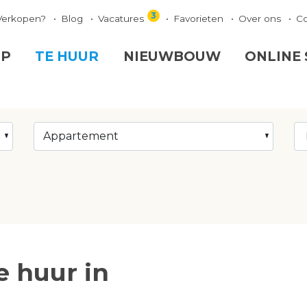
3
Verkopen?
Blog
Vacatures
Favorieten
Over ons
C
OP
TE HUUR
NIEUWBOUW
ONLINE
Appartement
 huur in