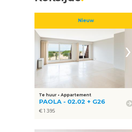
Nieuw
›
Te huur • Appartement
PAOLA - 02.02 + G26
€ 1 395