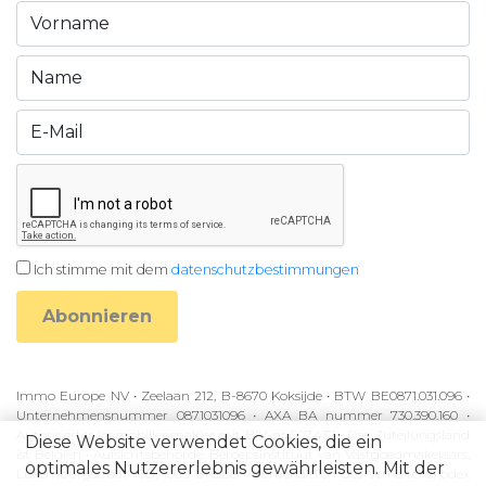
Ich stimme mit dem
datenschutzbestimmungen
Abonnieren
Immo Europe NV • Zeelaan 212, B-8670 Koksijde • BTW BE0871.031.096 •
Unternehmensnummer 0871031096 • AXA BA nummer 730.390.160 •
Autorisierter Immobilienmakler mit BIV-nr 507.437 • Das Zuteilungsland
Diese Website verwendet Cookies, die ein
ist Belgien • Aufsichtsbehörde: Beroepsinstituut van Vastgoedmakelaars,
optimales Nutzererlebnis gewährleisten. Mit der
Luxemburgstraat 16B, 1000 Brussel • Vorbehaltlich des Verhaltenskodex