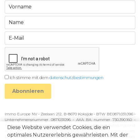
Ich stimme mit dem
datenschutzbestimmungen
Abonnieren
Immo Europe NV • Zeelaan 212, B-8670 Koksijde • BTW BE0871.031.096 •
Unternehmensnummer 0871031096 • AXA BA nummer 730.390.160 •
Autorisierter Immobilienmakler mit BIV-nr 507.437 • Das Zuteilungsland
Diese Website verwendet Cookies, die ein
ist Belgien • Aufsichtsbehörde: Beroepsinstituut van Vastgoedmakelaars,
optimales Nutzererlebnis gewährleisten. Mit der
Luxemburgstraat 16B, 1000 Brussel • Vorbehaltlich des Verhaltenskodex