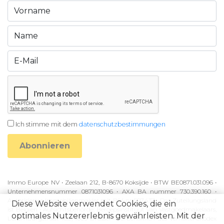
Ich stimme mit dem
datenschutzbestimmungen
Abonnieren
Immo Europe NV • Zeelaan 212, B-8670 Koksijde • BTW BE0871.031.096 •
Unternehmensnummer 0871031096 • AXA BA nummer 730.390.160 •
Autorisierter Immobilienmakler mit BIV-nr 507.437 • Das Zuteilungsland
Diese Website verwendet Cookies, die ein
ist Belgien • Aufsichtsbehörde: Beroepsinstituut van Vastgoedmakelaars,
optimales Nutzererlebnis gewährleisten. Mit der
Luxemburgstraat 16B, 1000 Brussel • Vorbehaltlich des Verhaltenskodex