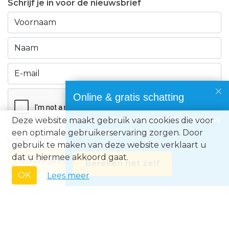
Schrijf je in voor de nieuwsbrief
Online & gratis schatting
Benieuwd naar de waarde van jouw
Deze website maakt gebruik van cookies die voor
eigendom?
een optimale gebruikerservaring zorgen. Door
Ik ga akkoord met de
privacyvoorwaarden
gebruik te maken van deze website verklaart u
dat u hiermee akkoord gaat.
Inschrijven
Bereken het zelf
OK
Lees meer
Immo Europe NV • Zeelaan 212, B-8670 Koksijde • BTW BE0871.031.096 •
Ondernemingsnummer 0871031096 • AXA BA nummer 730.390.160 •
Erkend Vastgoedmakelaar met BIV-nr 507.437• Land van toekenning is
België • Toezichthoudende autoriteit: Beroepsinstituut van