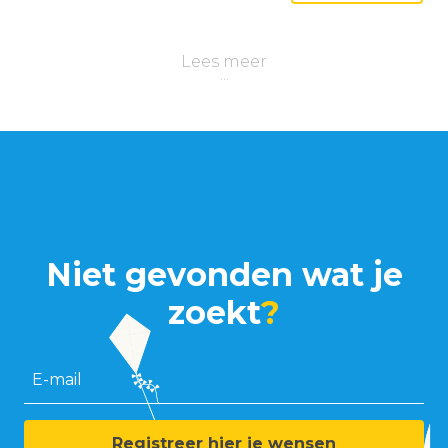
Lees meer
Niet gevonden wat je
zoekt
?
E-mail
Registreer hier je wensen