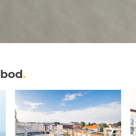
nbod
›