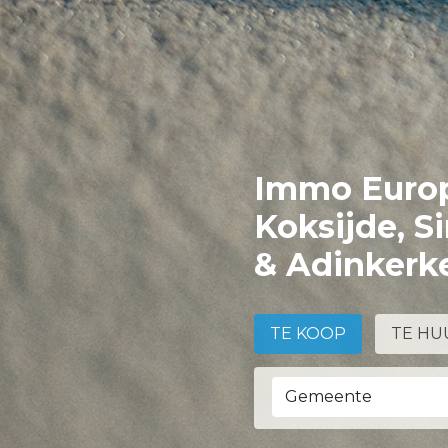
Immo Europ
Koksijde, S
& Adinkerk
TE KOOP
TE HU
Gemeente