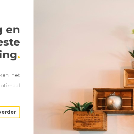
g en
este
ning
aken het
optimaal
verder