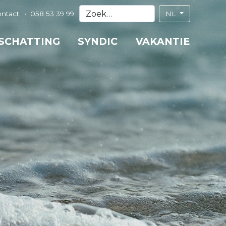
ontact
058 53 39 99
NL
 SCHATTING
SYNDIC
VAKANTIE