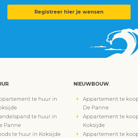
Registreer hier je wensen
UUR
NIEUWBOUW
ppartement te huur in
Appartement te koop
oksijde
De Panne
andelspand te huur in
Appartement te koop
e Panne
Koksijde
oods te huur in Koksijde
Appartement te koop