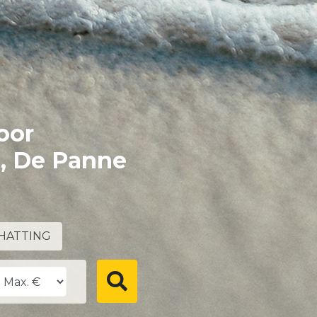
oor
e, De Panne
HATTING