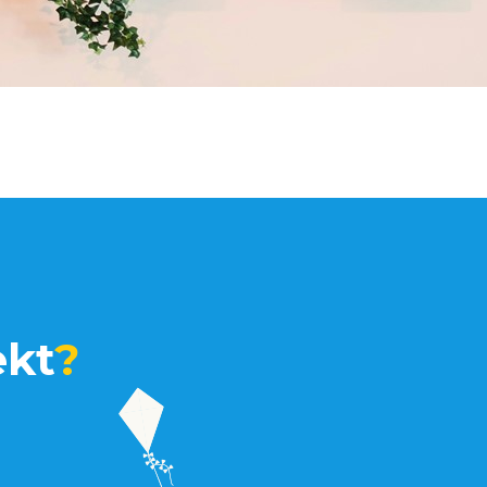
ekt
?