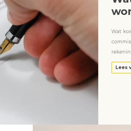
won
Wat ko
commiss
rekeni
Lees 