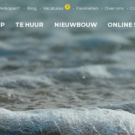
3
Verkopen?
Blog
Vacatures
Favorieten
Over ons
C
OP
TE HUUR
NIEUWBOUW
ONLINE