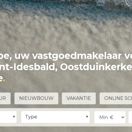
e, uw vastgoedmakelaar v
int-Idesbald, Oostduinkerk
e
UR
NIEUWBOUW
VAKANTIE
ONLINE SC
Type