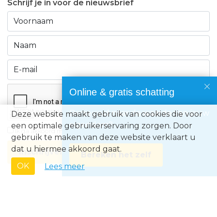
Schrijf je in voor de nieuwsbrief
Online & gratis schatting
Benieuwd naar de waarde van jouw
Deze website maakt gebruik van cookies die voor
eigendom?
een optimale gebruikerservaring zorgen. Door
Ik ga akkoord met de
privacyvoorwaarden
gebruik te maken van deze website verklaart u
dat u hiermee akkoord gaat.
Inschrijven
Bereken het zelf
OK
Lees meer
Immo Europe NV • Zeelaan 212, B-8670 Koksijde • BTW BE0871.031.096 •
Ondernemingsnummer 0871031096 • AXA BA nummer 730.390.160 •
Erkend Vastgoedmakelaar met BIV-nr 507.437• Land van toekenning is
België • Toezichthoudende autoriteit: Beroepsinstituut van