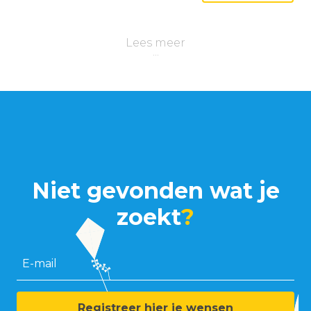
Lees meer
Niet gevonden wat je
zoekt
?
E-mail
Registreer hier je wensen