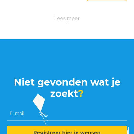
Lees meer
Niet gevonden wat je
zoekt
?
E-mail
Registreer hier je wensen