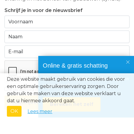
Schrijf je in voor de nieuwsbrief
Online & gratis schatting
Benieuwd naar de waarde van jouw
Deze website maakt gebruik van cookies die voor
eigendom?
een optimale gebruikerservaring zorgen. Door
Ik ga akkoord met de
privacyvoorwaarden
gebruik te maken van deze website verklaart u
dat u hiermee akkoord gaat.
Inschrijven
Bereken het zelf
OK
Lees meer
Immo Europe NV • Zeelaan 212, B-8670 Koksijde • BTW BE0871.031.096 •
Ondernemingsnummer 0871031096 • AXA BA nummer 730.390.160 •