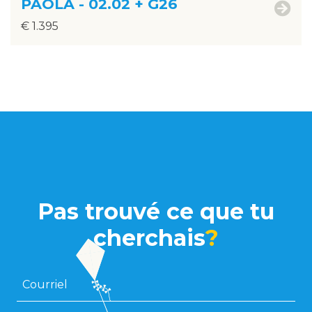
PAOLA - 02.02 + G26
€ 1.395
Pas trouvé ce que tu
cherchais
?
Courriel