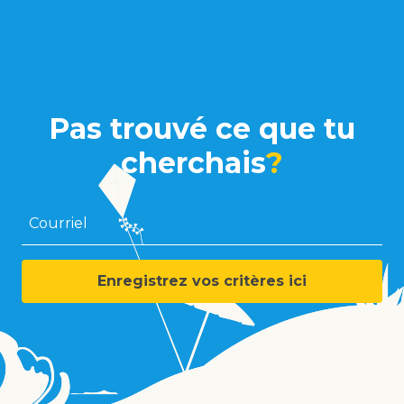
Pas trouvé ce que tu
cherchais
?
Courriel
Enregistrez vos critères ici