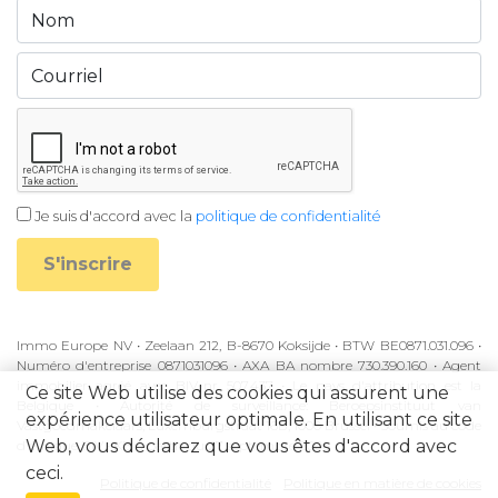
Je suis d'accord avec la
politique de confidentialité
S'inscrire
Immo Europe NV • Zeelaan 212, B-8670 Koksijde • BTW BE0871.031.096 •
Numéro d'entreprise 0871031096 • AXA BA nombre 730.390.160 • Agent
immobilier agréé avec BIV-nr 507.437 • Le pays d'attribution est la
Ce site Web utilise des cookies qui assurent une
Belgique • Autorité de surveillance: Beroepsinstituut van
expérience utilisateur optimale. En utilisant ce site
Vastgoedmakelaars, Luxemburgstraat 16B, 1000 Brussel • Soumis au code
Web, vous déclarez que vous êtes d'accord avec
d'éthique BIV • KB à partir du 27 septembre 2006
ceci.
Politique de confidentialité
Politique en matière de cookies