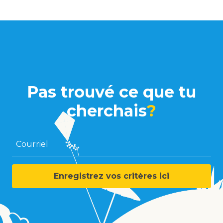
Pas trouvé ce que tu
cherchais
?
Courriel
Enregistrez vos critères ici