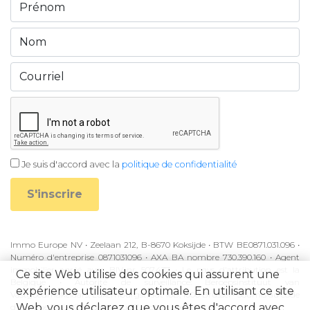
Je suis d'accord avec la
politique de confidentialité
S'inscrire
Immo Europe NV • Zeelaan 212, B-8670 Koksijde • BTW BE0871.031.096 •
Numéro d'entreprise 0871031096 • AXA BA nombre 730.390.160 • Agent
immobilier agréé avec BIV-nr 507.437 • Le pays d'attribution est la
Ce site Web utilise des cookies qui assurent une
Belgique • Autorité de surveillance: Beroepsinstituut van
expérience utilisateur optimale. En utilisant ce site
Vastgoedmakelaars, Luxemburgstraat 16B, 1000 Brussel • Soumis au code
Web, vous déclarez que vous êtes d'accord avec
d'éthique BIV • KB à partir du 27 septembre 2006