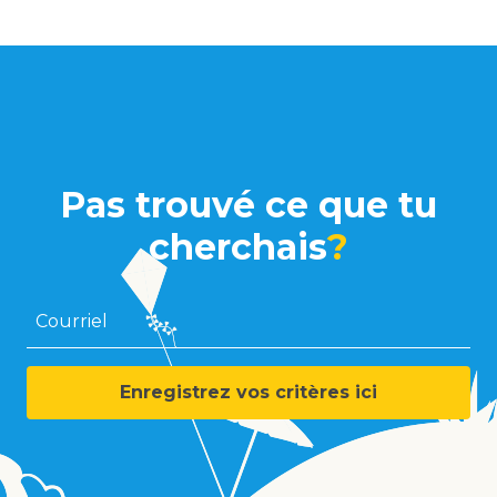
Pas trouvé ce que tu
cherchais
?
Courriel
Enregistrez vos critères ici