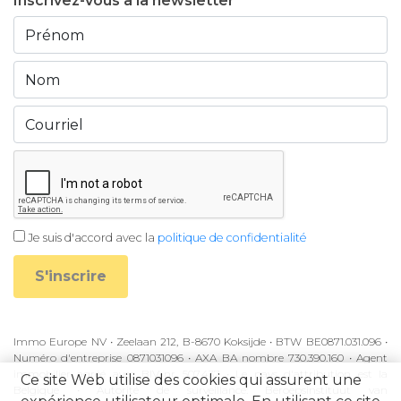
Inscrivez-vous à la newsletter
Je suis d'accord avec la
politique de confidentialité
S'inscrire
Immo Europe NV • Zeelaan 212, B-8670 Koksijde • BTW BE0871.031.096 •
Numéro d'entreprise 0871031096 • AXA BA nombre 730.390.160 • Agent
immobilier agréé avec BIV-nr 507.437 • Le pays d'attribution est la
Ce site Web utilise des cookies qui assurent une
Belgique • Autorité de surveillance: Beroepsinstituut van