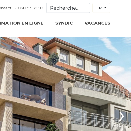
ontact
058 53 39 99
FR
IMATION EN LIGNE
SYNDIC
VACANCES
›