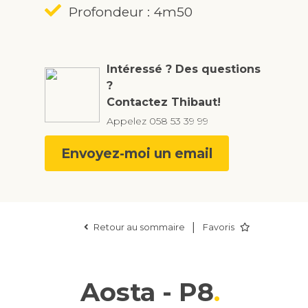
Profondeur : 4m50
Intéressé ? Des questions
?
Contactez Thibaut!
Appelez
058 53 39 99
Envoyez-moi un email
|
Retour au sommaire
Favoris
Aosta - P8