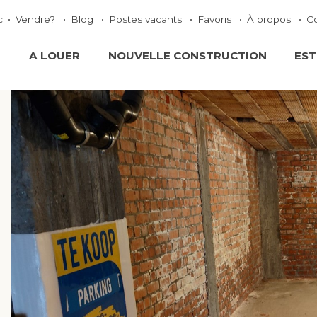
c
Vendre?
Blog
Postes vacants
Favoris
À propos
C
E
A LOUER
NOUVELLE CONSTRUCTION
EST