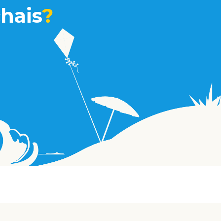
hais
?