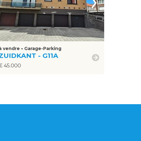
›
à vendre • Garage-Parking
ZUIDKANT - G11A
€ 45.000