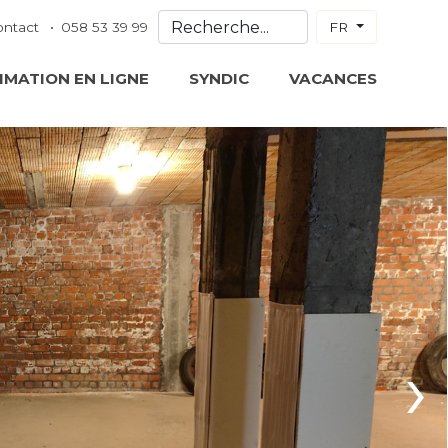
ontact
058 53 39 99
FR
IMATION EN LIGNE
SYNDIC
VACANCES
›