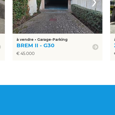
›
à vendre • Garage-Parking
BREM II - G30
€ 45.000