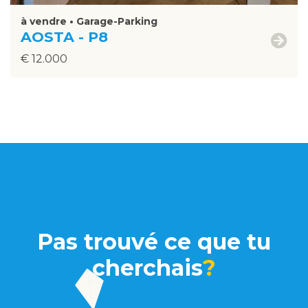
à vendre • Garage-Parking
AOSTA - P8
€ 12.000
Pas trouvé ce que tu
cherchais
?